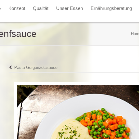
e
Konzept
Qualität
Unser Essen
Ernährungsberatung
Senfsauce
Hom
Pasta Gorgonzolasauce