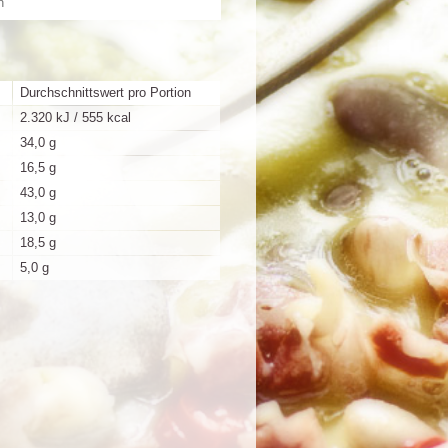
n
Durchschnittswert pro Portion
2.320 kJ / 555 kcal
34,0 g
16,5 g
43,0 g
13,0 g
18,5 g
5,0 g