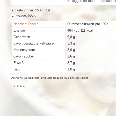
Einloggen für mehr Informatione
Artikelnummer:
15336219
Einwaage: 500 g
Nährwert-Tabelle
Durchschnittswert pro 100g
Energie
464 kJ / 111 kcal
Gesamtfett
6,8 g
davon gesättigte Fettsäuren
3,3 g
Kohlenhydrate
8,6 g
davon Zucker
2,6 g
Eiweiß
3,7 g
Salz
1,0 g
Allergene: Enthält Milch- und Milchprodukte (inkl. Lactose), Senf
Zutaten